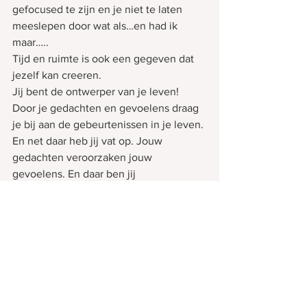
gefocused te zijn en je niet te laten 
meeslepen door wat als…en had ik 
maar…..
Tijd en ruimte is ook een gegeven dat 
jezelf kan creeren.
Jij bent de ontwerper van je leven!
Door je gedachten en gevoelens draag 
je bij aan de gebeurtenissen in je leven. 
En net daar heb jij vat op. Jouw 
gedachten veroorzaken jouw 
gevoelens. En daar ben jij 
verantwoordlijk voor.
Verantwoordelijkheid betekent hier 
Macht om verandering aan te brengen 
in je eigen leven, je eigen leven 
ontwerpen en te leven.
De keuze mogelijkheden zijn de 
volgende: Of je ontwerpt het leven en 
bent verantwoordelijk en creert hierbij 